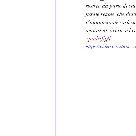
ricerca da parte di en
fissate regole  che dia
Fondamentale sarà stabi
sentirsi al  sicuro, e 
#padrifigli
https://video.wixstatic