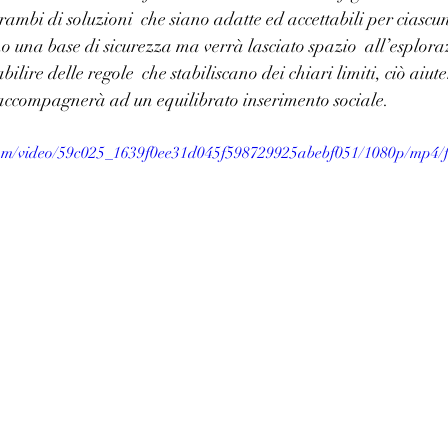
trambi di soluzioni  che siano adatte ed accettabili per ciasc
no una base di sicurezza ma verrà lasciato spazio  all’esploraz
lire delle regole  che stabiliscano dei chiari limiti, ciò aiut
lo accompagnerà ad un equilibrato inserimento sociale.
.com/video/59c025_1639f0ee31d045f598729925abebf051/1080p/mp4/f