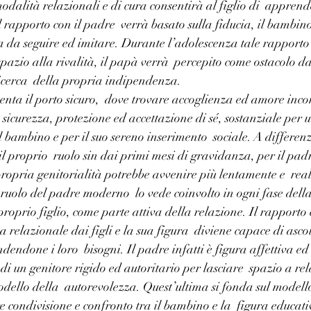
modalità relazionali e di cura consentirà al figlio di  apprend
Il rapporto con il padre  verrà basato sulla fiducia, il bambino
a da seguire ed imitare. Durante l’adolescenza tale rapporto 
spazio alla rivalità, il papà verrà  percepito come ostacolo d
ricerca  della propria indipendenza. 
a il porto sicuro,  dove trovare accoglienza ed amore incon
sicurezza, protezione ed accettazione di sé, sostanziale per u
bambino e per il suo sereno inserimento  sociale. A differen
il proprio  ruolo sin dai primi mesi di gravidanza, per il pad
propria genitorialità potrebbe avvenire più lentamente e  real
Il ruolo del padre moderno  lo vede coinvolto in ogni fase del
roprio figlio, come parte attiva della relazione. Il rapporto 
a relazionale dai figli e la sua figura  diviene capace di ascol
ndone i loro  bisogni. Il padre infatti è figura affettiva ed 
 un genitore rigido ed autoritario per lasciare  spazio a rela
odello della  autorevolezza. Quest’ultima si fonda sul modell
ge condivisione e confronto tra il bambino e la  figura educati