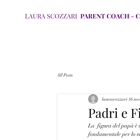
LAURA SCOZZARI
PARENT COACH - CO.
All Posts
laurascozzari
16 no
Padri e Fi
La  figura del papà è 
fondamentale per lo sv