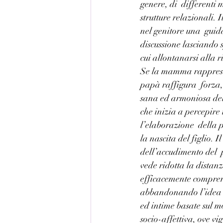
genere, di  differenti 
strutture relazionali. 
nel genitore una  guid
discussione lasciando 
cui allontanarsi alla 
Se la mamma rappresent
papà raffigura  forza, 
sana ed armoniosa del 
che inizia a percepire 
l’elaborazione  della 
la nascita del figlio. 
dell’accudimento del  p
vede ridotta la distanz
efficacemente comprende
abbandonando l’idea di
ed intime basate sul m
socio-affettiva, ove vi