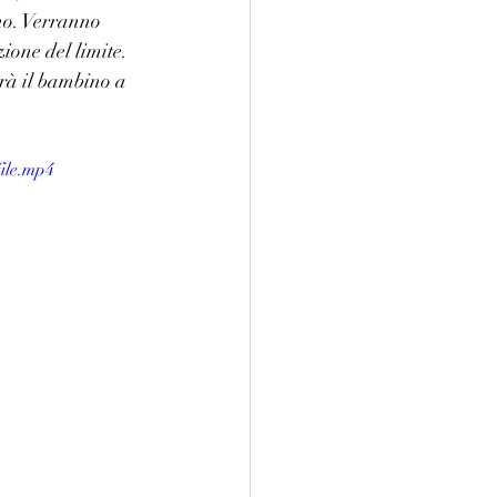
uno. Verranno 
ione del limite. 
erà il bambino a 
ile.mp4