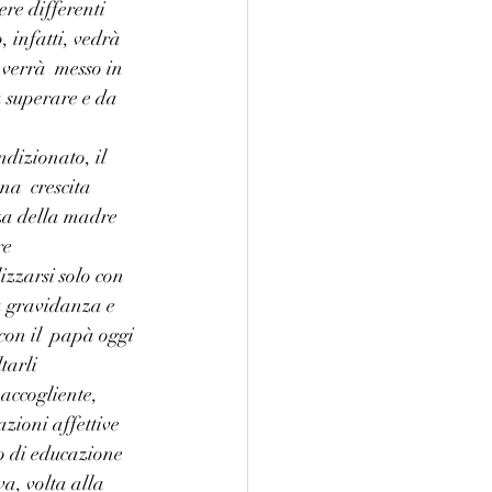
ere differenti 
, infatti, vedrà 
verrà  messo in 
a superare e da 
dizionato, il 
na  crescita 
za della madre 
re 
izzarsi solo con 
la gravidanza e 
con il  papà oggi 
tarli 
accogliente,  
zioni affettive 
o di educazione  
va, volta alla 