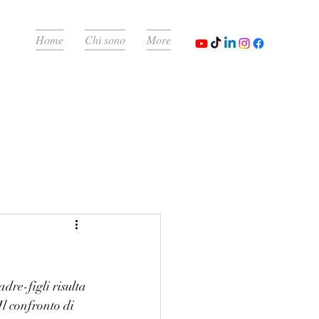
Home
Chi sono
More
dre-figli risulta 
l confronto di 