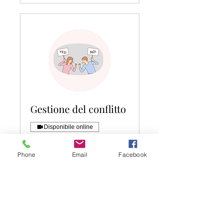
Gestione del conflitto
Disponibile online
Scopri di più
Phone
Email
Facebook
1 ora
50
50 €
euro
Prenota