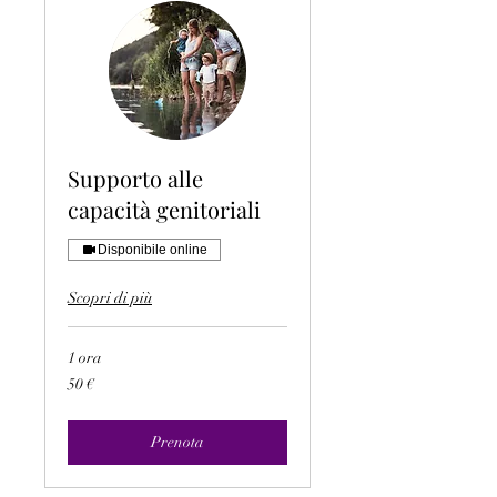
Supporto alle
capacità genitoriali
Disponibile online
Scopri di più
1 ora
50
50 €
euro
Prenota