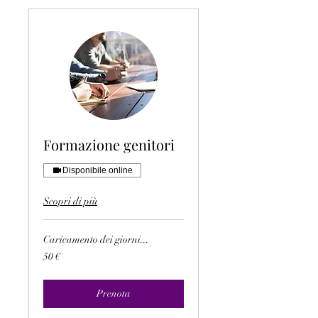
Formazione genitori
Disponibile online
Scopri di più
Caricamento dei giorni...
50
50 €
euro
Prenota