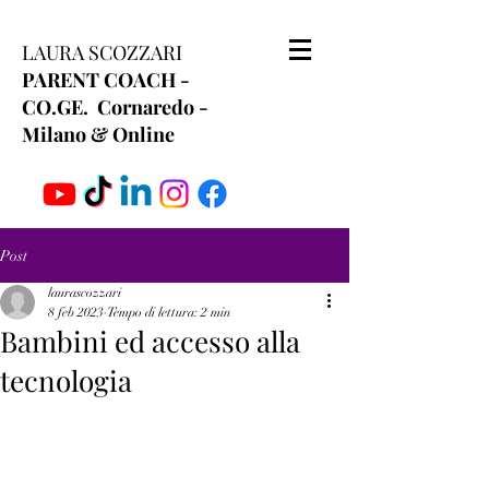
LAURA SCOZZARI
PARENT COACH -
CO.GE. Cornaredo -
Milano & Online
Post
laurascozzari
8 feb 2023
Tempo di lettura: 2 min
Bambini ed accesso alla
tecnologia