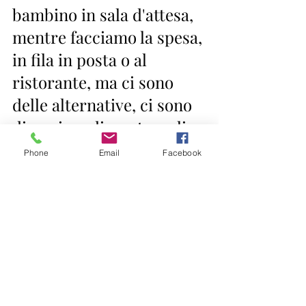
bambino in sala d'attesa,  
mentre facciamo la spesa, 
in fila in posta o al 
ristorante, ma ci sono  
delle alternative, ci sono 
diversi modi per tenerli 
impegnati e  stimolare la 
Phone
Email
Facebook
loro creatività. Modi più 
sani e più rispettosi di 
loro e  del loro diritto di 
fare esperienza e di 
conoscere il mondo,  
esplorandolo, toccandolo 