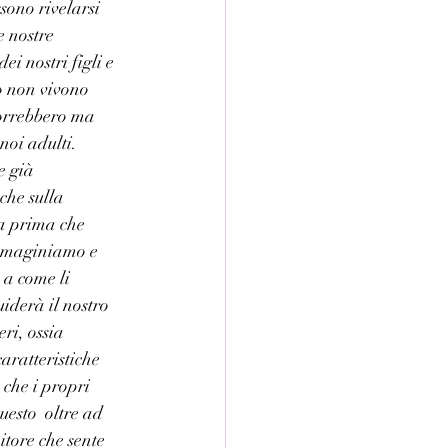
sono rivelarsi 
e nostre 
ei nostri figli e 
o non vivono 
orrebbero ma 
noi adulti. 
 già 
he sulla  
da prima che 
immaginiamo e 
a come li 
iderà il nostro 
ri, ossia 
aratteristiche 
che i propri 
uesto  oltre ad 
itore che sente 