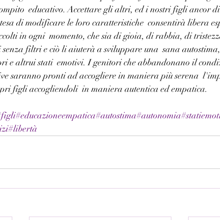
ompito  educativo. Accettare gli altri, ed i nostri figli ancor di
tesa di modificare le loro caratteristiche  consentirà libera es
accolti in ogni  momento, che sia di gioia, di rabbia, di tristez
 senza filtri e ciò li aiuterà a sviluppare una  sana autostim
i e altrui stati  emotivi. I genitori che abbandonano il con
ive saranno pronti ad accogliere in maniera più serena  l'impre
opri figli accogliendoli  in maniera autentica ed empatica.
figli
#educazioneempatica
#autostima
#autonomia
#statiemot
izi
#libertà