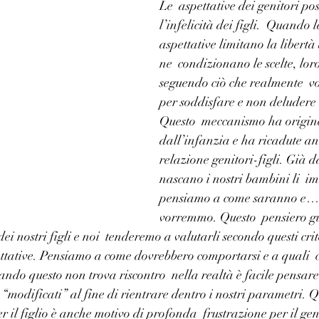
Le  aspettative dei genitori pos
l’infelicità dei figli.  Quando l
aspettative limitano la libertà d
ne  condizionano le scelte, lor
seguendo ciò che realmente  v
per soddisfare e non deludere 
Questo  meccanismo ha origine
dall’infanzia e ha ricadute anc
relazione genitori-figli. Già 
nascano i nostri bambini li  
pensiamo a come saranno e… 
vorremmo. Questo  pensiero gu
ei nostri figli e noi  tenderemo a valutarli secondo questi crite
ettative. Pensiamo a come dovrebbero comportarsi e a quali  c
ndo questo non trova riscontro  nella realtà è facile pensare 
 “modificati” al fine di rientrare dentro i nostri parametri. Q
r il figlio è anche motivo di profonda  frustrazione per il gen