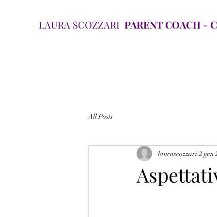
LAURA SCOZZARI
PARENT COACH - CO.
All Posts
laurascozzari
2 gen
Aspettati