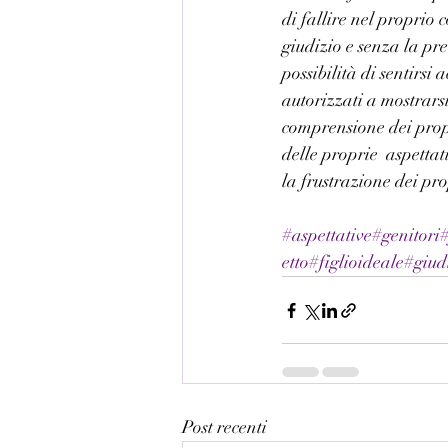
di fallire nel proprio c
giudizio e senza la pre
possibilità di sentirsi 
autorizzati a mostrarsi
comprensione dei propr
delle proprie  aspettat
la frustrazione dei pr
#aspettative
#genitori
#
etto
#figlioideale
#giud
Post recenti