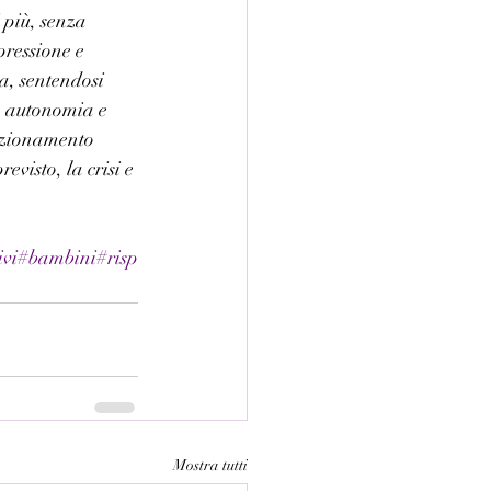
 più, senza  
pressione e 
za, sentendosi  
a, autonomia e 
dizionamento 
visto, la crisi e 
ivi
#bambini
#risp
Mostra tutti