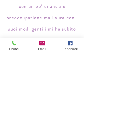
con un po' di ansia e
preoccupazione ma Laura con i
suoi modi gentili mi ha subito
messo a mio agio. È una
Phone
Email
Facebook
professionista meravigliosa,
empatica, competente e
simpatica.
Un validissimo aiuto per poter
iniziare a migliorare se stessi
fornendo strumenti concreti di